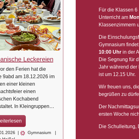
Für die Klassen 6
Unterricht am
Mon
Klassenzimmern u
Die Einschulungsfe
Gymnasium finde
10:00 Uhr
in der A
anische Leckereien
Die Segnung für di
Jahr während der E
or den Ferien hat die
ist um 12.15 Uhr.
e 9abd am 18.12.2026 im
n einer kleinen
Wir freuen uns, d
achtsfeier einen
begrüßen zu dürfe
schen Kochabend
taltet. In Kleingruppen…
Der Nachmittagsunt
ersten Woche nicht
eiterlesen
Die Schulleitung
01.2026
|
Gymnasium
|