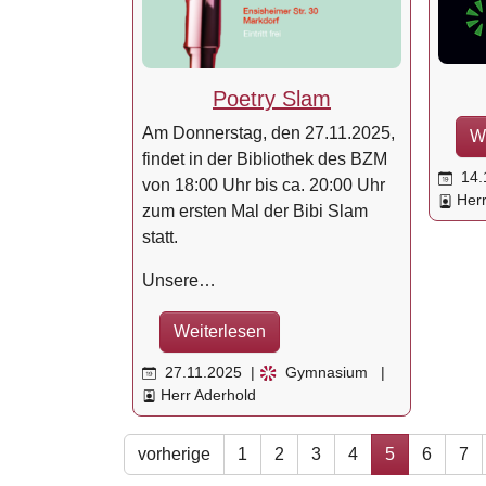
Poetry Slam
Am Donnerstag, den 27.11.2025,
W
findet in der Bibliothek des BZM
14.
von 18:00 Uhr bis ca. 20:00 Uhr
Herr
zum ersten Mal der Bibi Slam
statt.
Unsere…
Weiterlesen
27.11.2025
|
Gymnasium
|
Herr Aderhold
vorherige
1
2
3
4
5
6
7