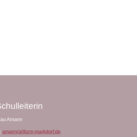
chulleiterin
rau Amann
:
amann(at)bzm-markdorf.de