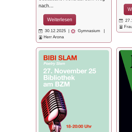
nach…
W
Weiterlesen
27.
Frau
30.12.2025
|
Gymnasium
|
Herr Arona