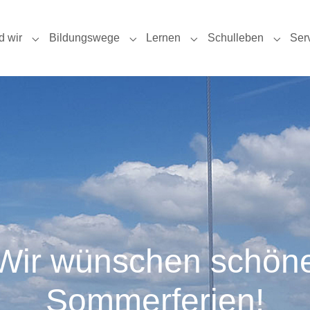
d wir
Bildungswege
Lernen
Schulleben
Ser
Submenu for "Das sind wir"
Submenu for "Bildungswege"
Submenu for "Lernen"
Submen
Wir wünschen schön
Sommerferien!