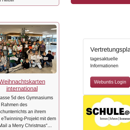
 Heißel
Vertretungspl
tagesaktuelle
Informationen
Weihnachtskarten
Webuntis Login
international
lasse 5d des Gymnasiums
m Rahmen des
chunterrichts an ihrem
n eTwinning-Projekt mit dem
„Mail a Merry Christmas“…