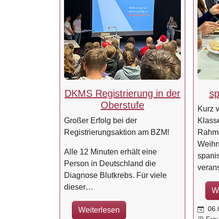
DKMS Registrierung in der
sp
Oberstufe
Kurz v
Großer Erfolg bei der
Klass
Registrierungsaktion am BZM!
Rahme
Weihn
Alle 12 Minuten erhält eine
spani
Person in Deutschland die
verans
Diagnose Blutkrebs. Für viele
dieser…
W
06.
Weiterlesen