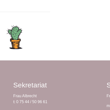
Sekretariat
S
Frau Albrecht
F
t: 0 75 44 / 50 96 61
m