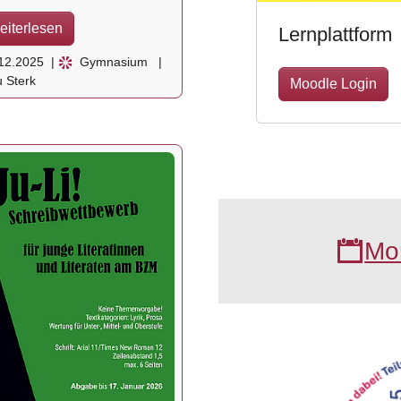
eiterlesen
Lernplattform
12.2025
|
Gymnasium
|
 Sterk
Moodle Login
Mo