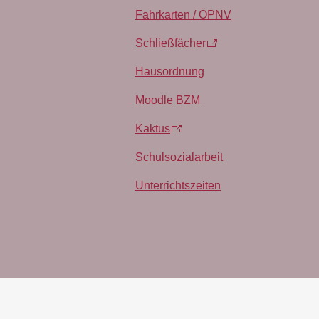
Fahrkarten / ÖPNV
Schließfächer
Hausordnung
Moodle BZM
Kaktus
Schulsozialarbeit
Unterrichtszeiten