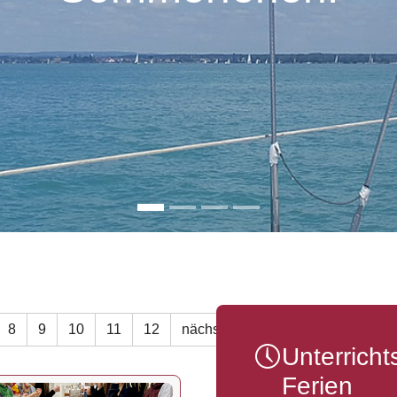
8
9
10
11
12
nächste
Unterrich
Ferien