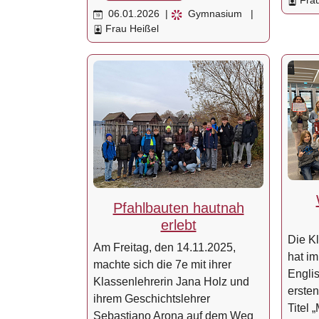
Frau
06.01.2026
|
Gymnasium
|
Frau Heißel
Pfahlbauten hautnah
erlebt
Die K
Am Freitag, den 14.11.2025,
hat i
machte sich die 7e mit ihrer
Englis
Klassenlehrerin Jana Holz und
erste
ihrem Geschichtslehrer
Titel 
Sebastiano Arona auf dem Weg