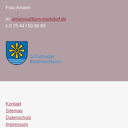
Frau Amann
m:
amann(at)bzm-markdorf.de
t: 0 75 44 / 50 96 69
Kontakt
Sitemap
Datenschutz
Impressum