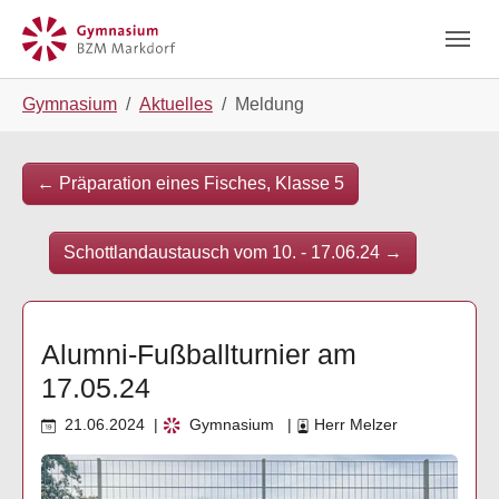
Skip to main navigation
Zum Hauptinhalt springen
Skip to page footer
Sie sind hier:
Gymnasium
Aktuelles
Meldung
←
Präparation eines Fisches, Klasse 5
Schottlandaustausch vom 10. - 17.06.24
→
Alumni-Fußballturnier am
17.05.24
21.06.2024
|
Gymnasium
|
Herr Melzer