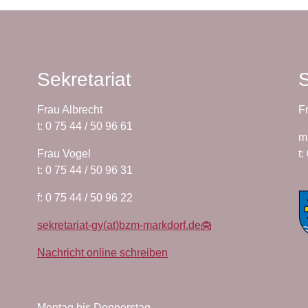
Sekretariat
S
Frau Albrecht
F
t: 0 75 44 / 50 96 61
m
Frau Vogel
t:
t: 0 75 44 / 50 96 31
f: 0 75 44 / 50 96 22
sekretariat-gy(at)bzm-markdorf.de
Nachricht online schreiben
Montag bis Donnerstag