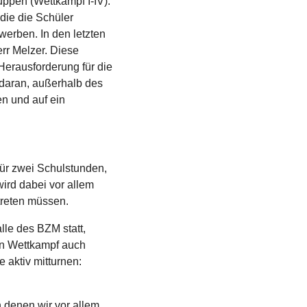
ppen (Wettkampf I-IV).
die die Schüler
werben. In den letzten
rr Melzer. Diese
Herausforderung für die
daran, außerhalb des
n und auf ein
für zwei Schulstunden,
wird dabei vor allem
ntreten müssen.
lle des BZM statt,
den Wettkampf auch
e aktiv mitturnen:
 denen wir vor allem