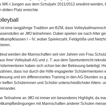
s WK-I Jungen aus dem Schuljahr 2011/2012 erwähnt werden, 
 dritten Platz erreichte.
lleyball
 ist eine langjährige Tradition am BZM, dass Volleyballmannscha
assenstufen an JtfO teilnehmen. Dabei spielen sie nach Alter ges
ttkampfklassen I – IV, wobei Spielerzahl, Feldgröße und Netz
iieren.
treut werden die Mannschaften seit vier Jahren von Frau Schulz,
aus ihrer Volleyball-AG und z. T. aus dem Sportunterricht rekruti
hülermentoren haben sich schon bei der Betreuung beteiligt. Hi
wähnen, dass nur durch die Hilfe engagierter Schülermentoren
treuung und ein differenziertes Training in den AG-Stunden zu g
er treffen Schülerinnen und Schüler unterschiedlichster Alters- 
feinander.
ne Teilnahme an JtfO ist immer ein besonderes Highlight, da man
ttkampfbedingungen mit Mannschaften anderer Schulen messe