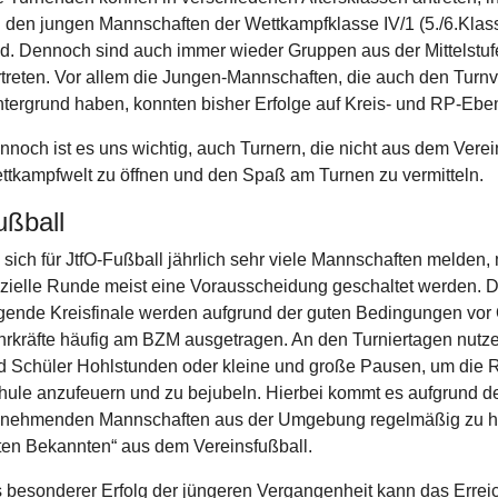
i den jungen Mannschaften der Wettkampfklasse IV/1 (5./6.Klasse
nd. Dennoch sind auch immer wieder Gruppen aus der Mittelstuf
rtreten. Vor allem die Jungen-Mannschaften, die auch den Turnv
ntergrund haben, konnten bisher Erfolge auf Kreis- und RP-Eben
nnoch ist es uns wichtig, auch Turnern, die nicht aus dem Vere
ttkampfwelt zu öffnen und den Spaß am Turnen zu vermitteln.
ußball
 sich für JtfO-Fußball jährlich sehr viele Mannschaften melden, 
fizielle Runde meist eine Vorausscheidung geschaltet werden. 
lgende Kreisfinale werden aufgrund der guten Bedingungen vor 
hrkräfte häufig am BZM ausgetragen. An den Turniertagen nutze
d Schüler Hohlstunden oder kleine und große Pausen, um die 
hule anzufeuern und zu bejubeln. Hierbei kommt es aufgrund de
ilnehmenden Mannschaften aus der Umgebung regelmäßig zu h
lten Bekannten“ aus dem Vereinsfußball.
s besonderer Erfolg der jüngeren Vergangenheit kann das Erre