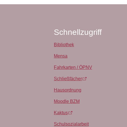
Schnellzugriff
Bibliothek
Mensa
Fahrkarten / ÖPNV
Schließfächer
Hausordnung
Moodle BZM
Kaktus
Schulsozialarbeit