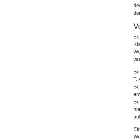
de
den
Vo
Es
Kl
We
var
Be
T. 
Sc
er
Be
hi
au
Ei
We