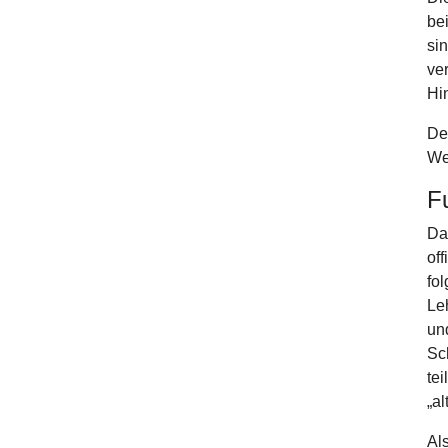
be
si
ve
Hi
De
We
F
Da
of
fo
Le
un
Sc
te
„a
Al