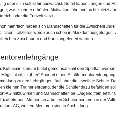
ufig über sich selbst hinauswächst. Somit haben Jungen und Mä
gen, was zu einer erhöhten Motivation führt und nicht zuletzt a
erricht oder die Freizeit setzt.
hon mehrfach haben sich Mannschaften für die Zwischenrunde
alifiziert. Letzteres wurde auch schon in Markdorf ausgetragen, 
hlreichen Zuschauern und Fans angefeuert wurden.
entorenlehrgänge
s Kultusministerium bietet gemeinsam mit den Sportfachverbä
e Möglichkeit, in „ihrer“ Sportart einen Schülermentorenlehrgan
meldung zu den Lehrgängen läuft über die jeweilige Schule. Da
nen kleinen Trainerlehrgang, der die Schüler dazu befähigen soll
ort-AG mitzuwirken und Mannschaften bei „Jugend trainiert für 
it-)zubetreuen. Momentan arbeiten Schülermentoren in der Voll
rätturn-AG, weitere Mentoren sind in Ausbildung.