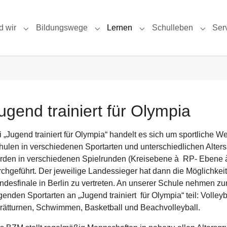
d wir
Bildungswege
Lernen
Schulleben
Ser
Submenu for "Das sind wir"
Submenu for "Bildungswege"
Submenu for "Lernen"
Submen
ugend trainiert für Olympia
i „Jugend trainiert für Olympia“ handelt es sich um sportliche 
hulen in verschiedenen Sportarten und unterschiedlichen Alter
rden in verschiedenen Spielrunden (Kreisebene à RP- Ebene
rchgeführt. Der jeweilige Landessieger hat dann die Möglichkei
ndesfinale in Berlin zu vertreten. An unserer Schule nehmen zu
genden Sportarten an „Jugend trainiert für Olympia“ teil: Volleyb
rätturnen, Schwimmen, Basketball und Beachvolleyball.