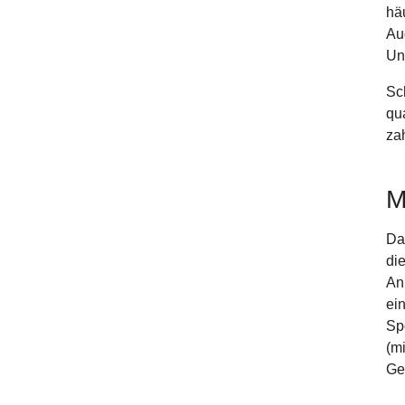
hä
Au
Unt
Sc
qu
za
M
Da
di
An
ei
Sp
(m
Ge