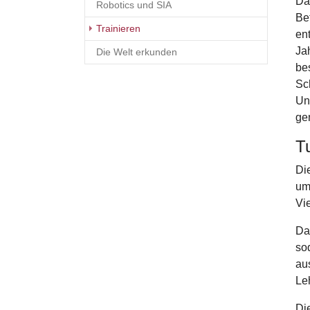
Da
Robotics und SIA
Be
(current)
Trainieren
ent
Ja
Die Welt erkunden
be
Sc
Un
ge
T
Di
um
Vi
Da
so
aus
Le
Di