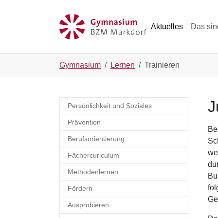
Skip to main navigation
Zum Hauptinhalt springen
Skip to page footer
Aktuelles
Das sin
Sie sind hier:
Gymnasium
Lernen
Trainieren
J
Persönlichkeit und Soziales
Prävention
Be
Berufsorientierung
Sc
we
Fächercuriculum
du
Methodenlernen
Bu
fol
Fördern
Ge
Ausprobieren