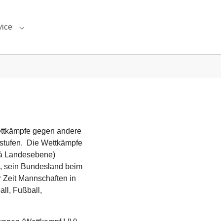
vice
u for "Schulleben"
Submenu for "Service"
Wettkämpfe gegen andere
sstufen. Die Wettkämpfe
 à Landesebene)
t, sein Bundesland beim
r Zeit Mannschaften in
all, Fußball,