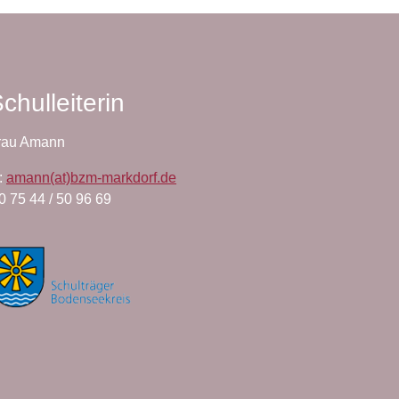
chulleiterin
rau Amann
:
amann(at)bzm-markdorf.de
 0 75 44 / 50 96 69