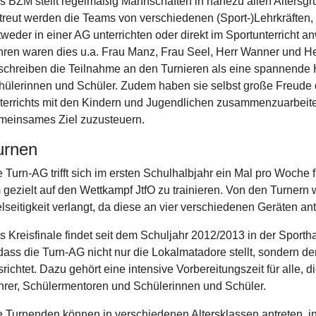
s BZM stellt regelmäßig Mannschaften in nahezu allen Altersgru
treut werden die Teams von verschiedenen (Sport-)Lehrkräften, 
weder in einer AG unterrichten oder direkt im Sportunterricht an
hren waren dies u.a. Frau Manz, Frau Seel, Herr Wanner und He
schreiben die Teilnahme an den Turnieren als eine spannende 
hülerinnen und Schüler. Zudem haben sie selbst große Freude 
terrichts mit den Kindern und Jugendlichen zusammenzuarbeite
meinsames Ziel zuzusteuern.
urnen
e Turn-AG trifft sich im ersten Schulhalbjahr ein Mal pro Woche 
 gezielt auf den Wettkampf JtfO zu trainieren. Von den Turnern 
elseitigkeit verlangt, da diese an vier verschiedenen Geräten a
s Kreisfinale findet seit dem Schuljahr 2012/2013 in der Sportha
dass die Turn-AG nicht nur die Lokalmatadore stellt, sondern 
richtet. Dazu gehört eine intensive Vorbereitungszeit für alle, di
hrer, Schülermentoren und Schülerinnen und Schüler.
e Turnenden können in verschiedenen Altersklassen antreten, in