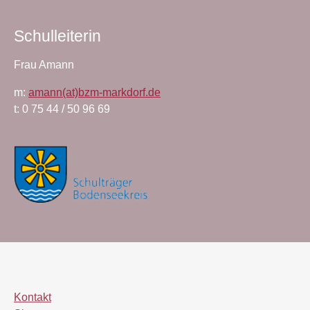
Schulleiterin
Frau Amann
m:
amann(at)bzm-markdorf.de
t: 0 75 44 / 50 96 69
Kontakt