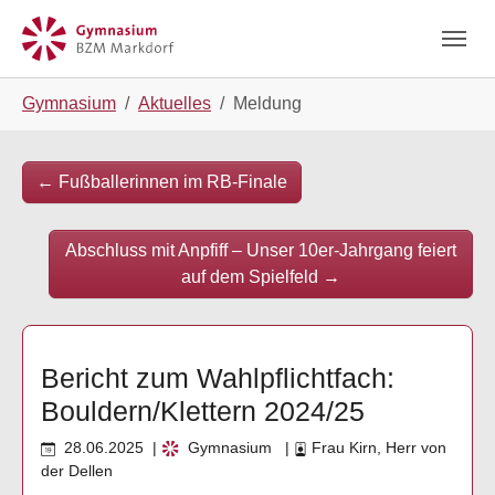
Skip to main navigation
Zum Hauptinhalt springen
Skip to page footer
Sie sind hier:
Gymnasium
Aktuelles
Meldung
←
Fußballerinnen im RB-Finale
Abschluss mit Anpfiff – Unser 10er-Jahrgang feiert
auf dem Spielfeld
→
Bericht zum Wahlpflichtfach:
Bouldern/Klettern 2024/25
28.06.2025
|
Gymnasium
|
Frau Kirn, Herr von
der Dellen