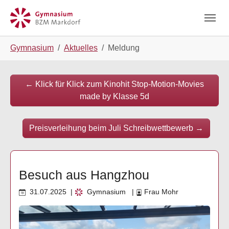
Skip to main navigation
Zum Hauptinhalt springen
Skip to page footer
Sie sind hier:
Gymnasium
Aktuelles
Meldung
←
Klick für Klick zum Kinohit Stop-Motion-Movies
made by Klasse 5d
Preisverleihung beim Juli Schreibwettbewerb
→
Besuch aus Hangzhou
31.07.2025
|
Gymnasium
|
Frau Mohr