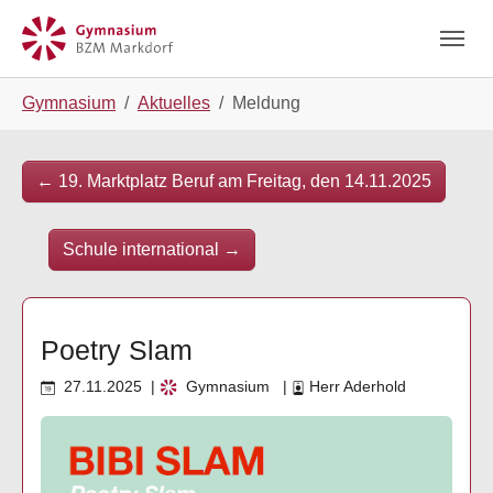
Skip to main navigation
Zum Hauptinhalt springen
Skip to page footer
Sie sind hier:
Gymnasium
Aktuelles
Meldung
←
19. Marktplatz Beruf am Freitag, den 14.11.2025
Schule international
→
Poetry Slam
27.11.2025
|
Gymnasium
|
Herr Aderhold