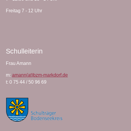
Freitag 7 - 12 Uhr
Schulleiterin
Frau Amann
m:
amann(at)bzm-markdorf.de
t: 0 75 44 / 50 96 69