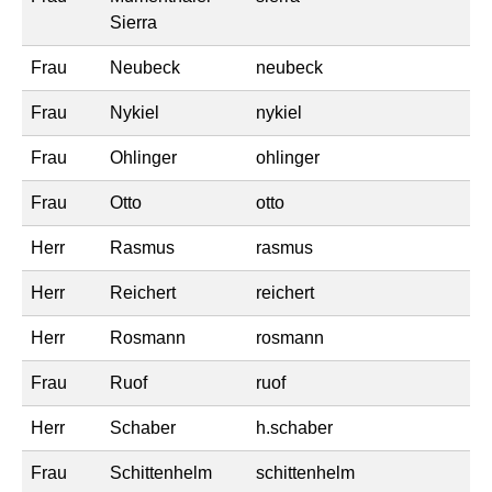
Sierra
Frau
Neubeck
neubeck
Frau
Nykiel
nykiel
Frau
Ohlinger
ohlinger
Frau
Otto
otto
Herr
Rasmus
rasmus
Herr
Reichert
reichert
Herr
Rosmann
rosmann
Frau
Ruof
ruof
Herr
Schaber
h.schaber
Frau
Schittenhelm
schittenhelm