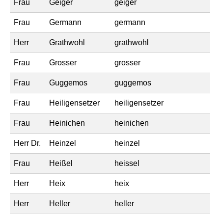
Frau
Geiger
geiger
Frau
Germann
germann
Herr
Grathwohl
grathwohl
Frau
Grosser
grosser
Frau
Guggemos
guggemos
Frau
Heiligensetzer
heiligensetzer
Frau
Heinichen
heinichen
Herr Dr.
Heinzel
heinzel
Frau
Heißel
heissel
Herr
Heix
heix
Herr
Heller
heller