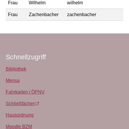
Frau
Wilhelm
wilhelm
Frau
Zachenbacher
zachenbacher
Schnellzugriff
Bibliothek
Mensa
Fahrkarten / ÖPNV
Schließfächer
Hausordnung
Moodle BZM