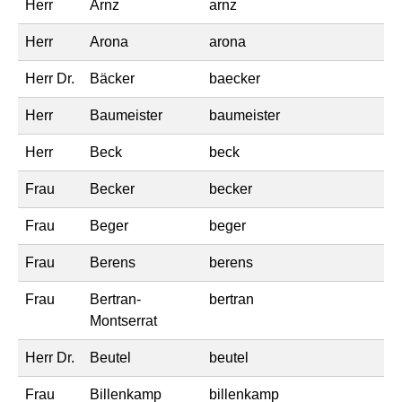
Herr
Arnz
arnz
Herr
Arona
arona
Herr Dr.
Bäcker
baecker
Herr
Baumeister
baumeister
Herr
Beck
beck
Frau
Becker
becker
Frau
Beger
beger
Frau
Berens
berens
Frau
Bertran-
bertran
Montserrat
Herr Dr.
Beutel
beutel
Frau
Billenkamp
billenkamp