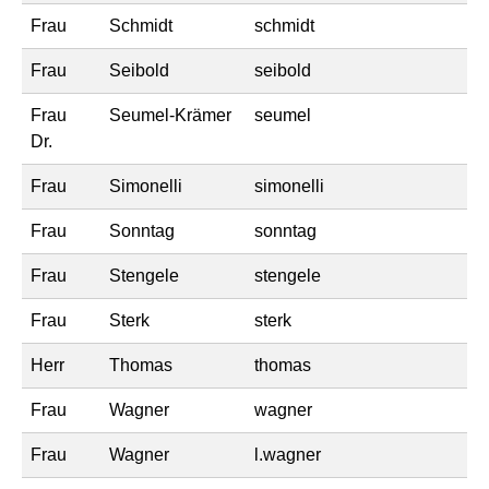
Frau
Schmidt
schmidt
Frau
Seibold
seibold
Frau
Seumel-Krämer
seumel
Dr.
Frau
Simonelli
simonelli
Frau
Sonntag
sonntag
Frau
Stengele
stengele
Frau
Sterk
sterk
Herr
Thomas
thomas
Frau
Wagner
wagner
Frau
Wagner
l.wagner