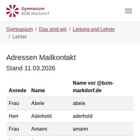
Skip to main navigation
Zum Hauptinhalt springen
Skip to page footer
Sie sind hier:
Gymnasium
Das sind wir
Leitung und Lehrer
Lehrer
Adressen Mailkontakt
Stand 11.03.2026
Name vor @bzm-
Anrede
Name
markdorf.de
Frau
Abele
abele
Herr
Aderhold
aderhold
Frau
Amann
amann