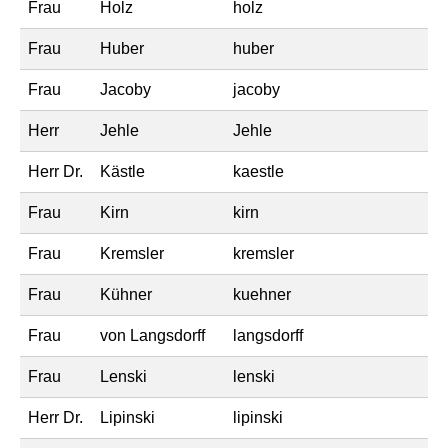
Frau
Holz
holz
Frau
Huber
huber
Frau
Jacoby
jacoby
Herr
Jehle
Jehle
Herr Dr.
Kästle
kaestle
Frau
Kirn
kirn
Frau
Kremsler
kremsler
Frau
Kühner
kuehner
Frau
von Langsdorff
langsdorff
Frau
Lenski
lenski
Herr Dr.
Lipinski
lipinski